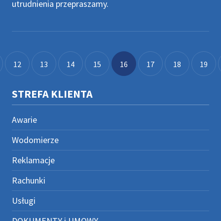
utrudnienia przepraszamy.
12
13
14
15
16
17
18
19
STREFA KLIENTA
Awarie
Wodomierze
Reklamacje
Rachunki
Usługi
DOKUMENTY i UMOWY