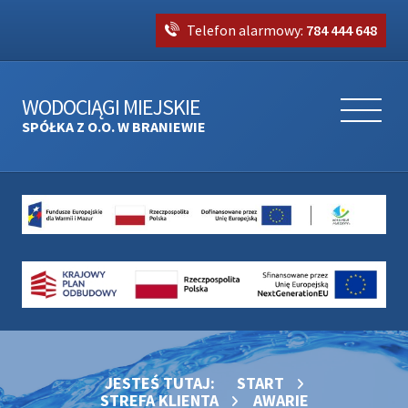
Telefon alarmowy:
784 444 648
WODOCIĄGI MIEJSKIE
SPÓŁKA Z O.O. W BRANIEWIE
JESTEŚ TUTAJ:
START
STREFA KLIENTA
AWARIE