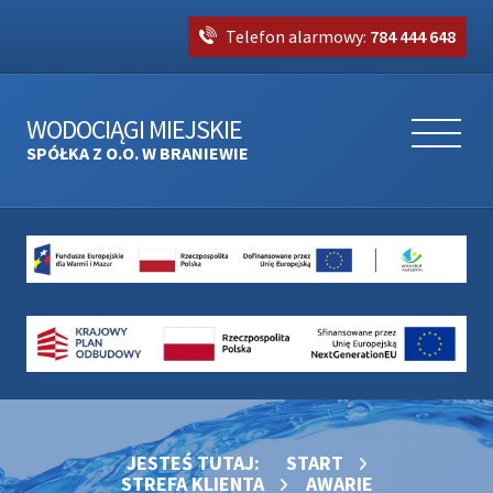
Telefon alarmowy:
784 444 648
WODOCIĄGI MIEJSKIE
SPÓŁKA Z O.O. W BRANIEWIE
JESTEŚ TUTAJ:
START
STREFA KLIENTA
AWARIE