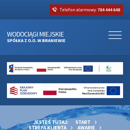
Telefon alarmowy:
784 444 648
WODOCIĄGI MIEJSKIE
SPÓŁKA Z O.O. W BRANIEWIE
JESTEŚ TUTAJ:
START
STREFA KLIENTA
AWARIE