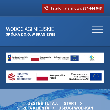
Telefon alarmowy:
784 444 648
WODOCIĄGI MIEJSKIE
SPÓŁKA Z O.O. W BRANIEWIE
JESTEŚ TUTAJ:
START
STREFA KLIENTA
USŁUGI WOD-KAN