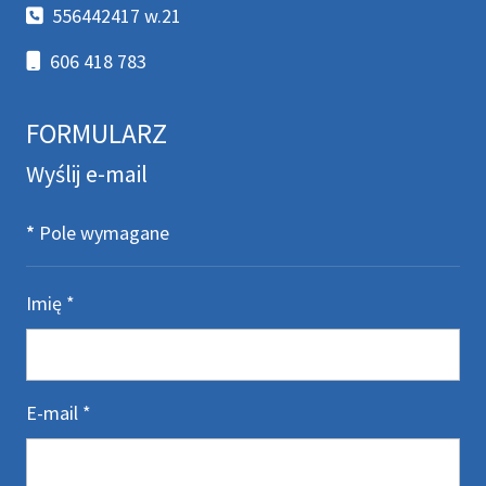
Telefon
556442417 w.21
Telefon komórkowy
606 418 783
FORMULARZ
Wyślij e-mail
*
Pole wymagane
Imię
*
E-mail
*