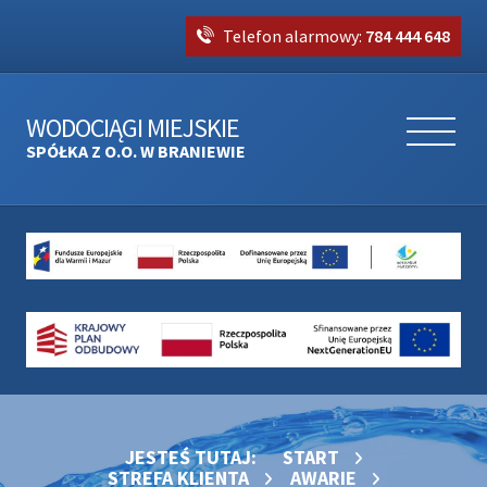
Telefon alarmowy:
784 444 648
WODOCIĄGI MIEJSKIE
SPÓŁKA Z O.O. W BRANIEWIE
JESTEŚ TUTAJ:
START
STREFA KLIENTA
AWARIE