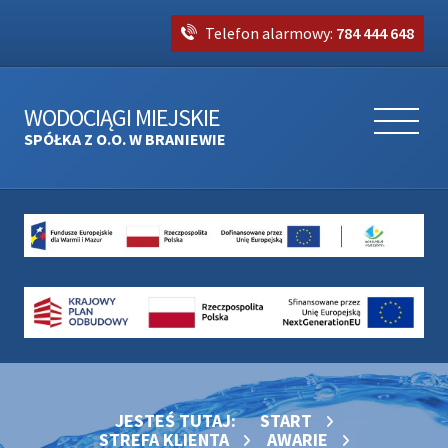
Telefon alarmowy:
784 444 648
WODOCIĄGI MIEJSKIE
SPÓŁKA Z O.O. W BRANIEWIE
JESTEŚ TUTAJ:
START
STREFA KLIENTA
AWARIE