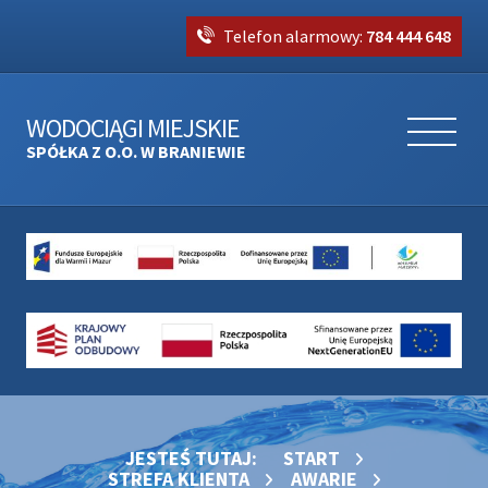
Telefon alarmowy:
784 444 648
WODOCIĄGI MIEJSKIE
SPÓŁKA Z O.O. W BRANIEWIE
JESTEŚ TUTAJ:
START
STREFA KLIENTA
AWARIE