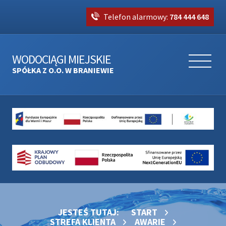
Telefon alarmowy:
784 444 648
WODOCIĄGI MIEJSKIE
SPÓŁKA Z O.O. W BRANIEWIE
JESTEŚ TUTAJ:
START
STREFA KLIENTA
AWARIE