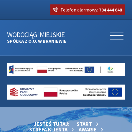
Telefon alarmowy:
784 444 648
WODOCIĄGI MIEJSKIE
SPÓŁKA Z O.O. W BRANIEWIE
JESTEŚ TUTAJ:
START
STREFA KLIENTA
AWARIE