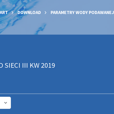
ART
DOWNLOAD
PARAMETRY WODY PODAWANEJ DO
IECI III KW 2019