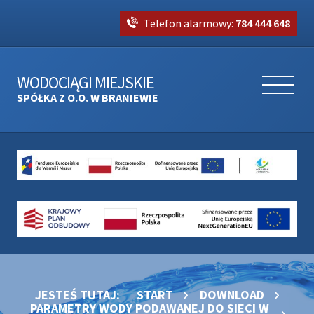
Telefon alarmowy:
784 444 648
WODOCIĄGI MIEJSKIE
SPÓŁKA Z O.O. W BRANIEWIE
JESTEŚ TUTAJ:
START
DOWNLOAD
PARAMETRY WODY PODAWANEJ DO SIECI W