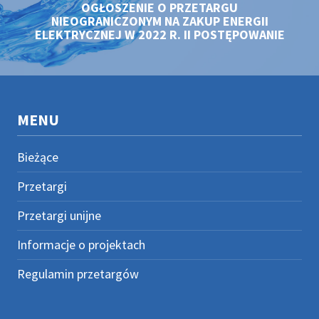
OGŁOSZENIE O PRZETARGU
NIEOGRANICZONYM NA ZAKUP ENERGII
ELEKTRYCZNEJ W 2022 R. II POSTĘPOWANIE
MENU
Bieżące
Przetargi
Przetargi unijne
Informacje o projektach
Regulamin przetargów