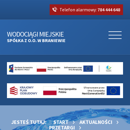
Telefon alarmowy:
784 444 648
WODOCIĄGI MIEJSKIE
SPÓŁKA Z O.O. W BRANIEWIE
JESTEŚ TUTAJ:
START
AKTUALNOŚCI
PRZETARGI