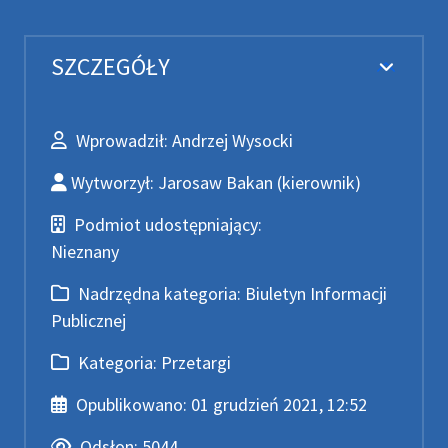
SZCZEGÓŁY
Wprowadził
Wprowadził:
Andrzej Wysocki
Wytworzył
Wytworzył:
Jarosaw Bakan
(kierownik)
Podmiot udostępniający
Podmiot udostępniający:
Nieznany
Nadrzędna kategoria
Nadrzędna kategoria:
Biuletyn Informacji
Publicznej
Kategoria
Kategoria:
Przetargi
Data publikacji
Opublikowano:
01 grudzień 2021, 12:52
Odsłony
Odsłon:
5044