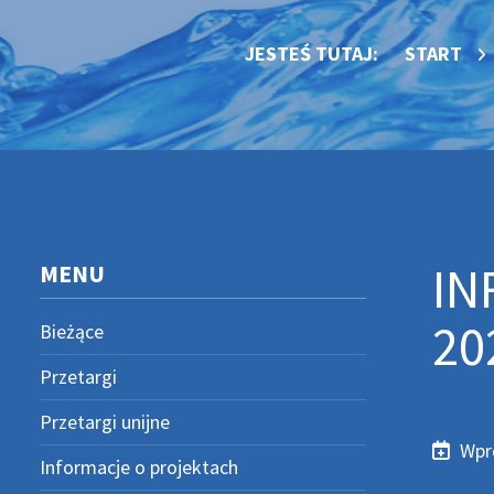
JESTEŚ TUTAJ:
START
IN
MENU
20
Bieżące
Przetargi
Przetargi unijne
Wpr
Wprow
Popraw
Informacje o projektach