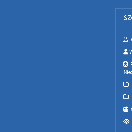
SZ
Wpr
Wyt
W
Pod
Nie
Nad
Kat
Dat
Ods