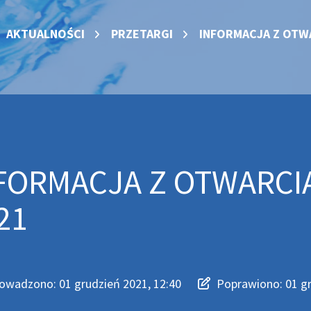
AKTUALNOŚCI
PRZETARGI
INFORMACJA Z OTWA
FORMACJA Z OTWARCIA
21
owadzono:
01 grudzień 2021, 12:40
Poprawiono:
01 gr
adzono
iono