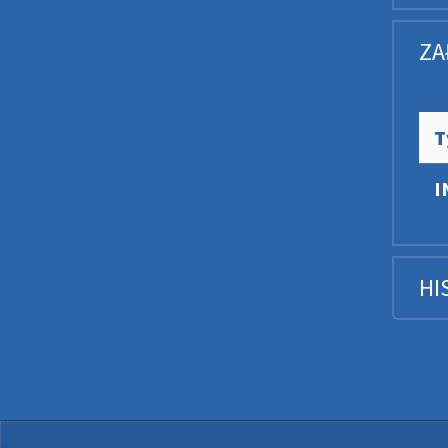
ZA
T
I
HI