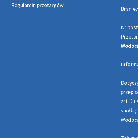
Regulamin przetargów
Braniew
Nr pos
Przetar
Wodocią
Informa
Dotycz
przepis
art. 2 
spółkę 
Wodocią