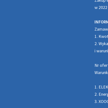
Zakup e
w 2022 
INFORM
Zamawia
1. Kwo
2. Wyka
i warun
Nr ofer
Warunki
1. ELEK
2. Ener
3. XOOG