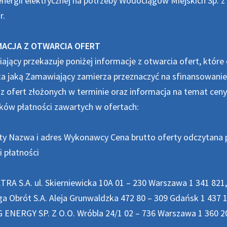
nergii elektrycznej na potrzeby Wodociągów Miejskich Sp. z 
r.
ACJA Z OTWARCIA OFERT
jący przekazuje poniżej informacje z otwarcia ofert, które o
ta jaką Zamawiający zamierza przeznaczyć na sfinansowani
z ofert złożonych w terminie oraz informacja na temat cen
ków płatności zawartych w ofertach:
ty Nazwa i adres Wykonawcy Cena brutto oferty odczytana p
 płatności
TRA S.A. ul. Skierniewicka 10A 01 – 230 Warszawa 1 341 821,
ga Obrót S.A. Aleja Grunwaldzka 472 80 – 309 Gdańsk 1 437 1
 ENERGY SP. Z O.O. Wróbla 24/1 02 – 736 Warszawa 1 360 202