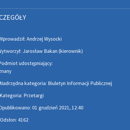
CZEGÓŁY
owadził
Wprowadził:
Andrzej Wysocki
worzył
ytworzył:
Jarosław Bakan
(kierownik)
miot udostępniający
Podmiot udostępniający:
znany
rzędna kategoria
Nadrzędna kategoria:
Biuletyn Informacji Publicznej
egoria
Kategoria:
Przetargi
a publikacji
Opublikowano:
01 grudzień 2021, 12:40
łony
Odsłon:
4162