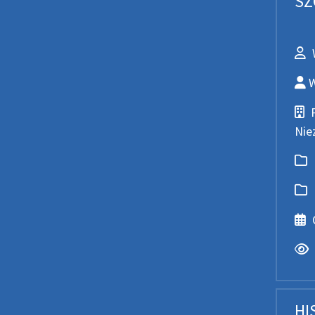
SZ
Wpr
Wyt
W
Pod
Nie
Nad
Kat
Dat
Ods
HI