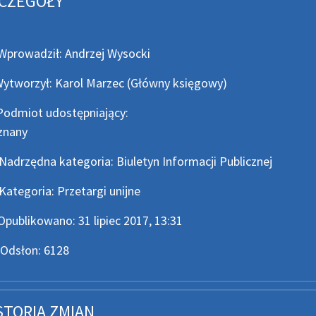
CZEGÓŁY
owadził
Wprowadził:
Andrzej Wysocki
worzył
ytworzył:
Karol Marzec
(Główny księgowy)
miot udostępniający
Podmiot udostępniający:
znany
rzędna kategoria
Nadrzędna kategoria:
Biuletyn Informacji Publicznej
egoria
Kategoria:
Przetargi unijne
a publikacji
Opublikowano:
31 lipiec 2017, 13:31
łony
Odsłon:
6128
STORIA ZMIAN