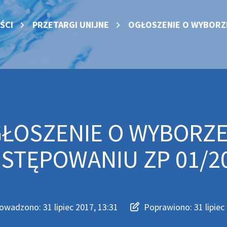
ŚCI
PRZETARGI UNIJNE
OGŁOSZENIE O WYBORZ
ŁOSZENIE O WYBORZE
STĘPOWANIU ZP 01/2
owadzono:
31 lipiec 2017, 13:31
Poprawiono:
31 lipiec
adzono
iono