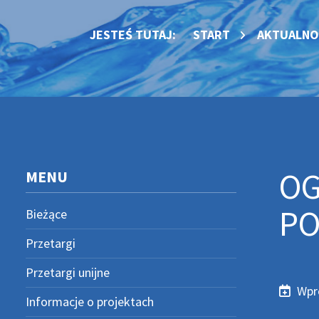
JESTEŚ TUTAJ:
START
AKTUALNO
OG
MENU
PO
Bieżące
Przetargi
Przetargi unijne
Wpr
Wprow
Popraw
Informacje o projektach