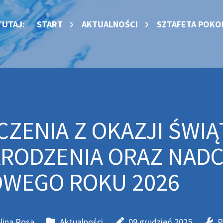
TUTAJ:
START
AKTUALNOŚCI
SZTAFETA POKO
CZENIA Z OKAZJI ŚWI
RODZENIA ORAZ NAD
WEGO ROKU 2026
lina Rosa
Aktualności
09 grudzień 2025
P