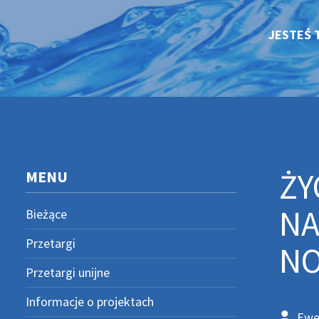
JESTEŚ 
ŻY
MENU
NA
Bieżące
Przetargi
NO
Przetargi unijne
Informacje o projektach
Ewe