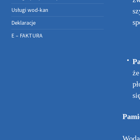
Usługi wod-kan
sz
sp
Deklaracje
E – FAKTURA
Pa
że
pł
si
Pamię
Woda 