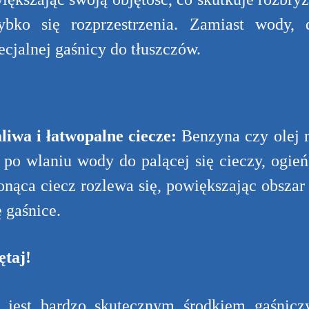
ybko się rozprzestrzenia. Zamiast wody,
ecjalnej gaśnicy do tłuszczów.
liwa i łatwopalne ciecze:
Benzyna czy olej n
 po wlaniu wody do palącej się cieczy, ogień 
onąca ciecz rozlewa się, powiększając obszar
ę gaśnice.
taj!
jest bardzo skutecznym środkiem gaśniczy