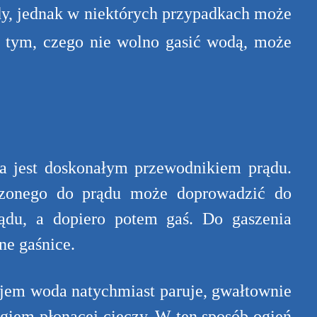
dy, jednak w niektórych przypadkach może
o tym, czego nie wolno gasić wodą, może
 jest doskonałym przewodnikiem prądu.
ączonego do prądu może doprowadzić do
rądu, a dopiero potem gaś. Do gaszenia
ne gaśnice.
jem woda natychmiast paruje, gwałtownie
zgiem płonącej cieczy. W ten sposób ogień