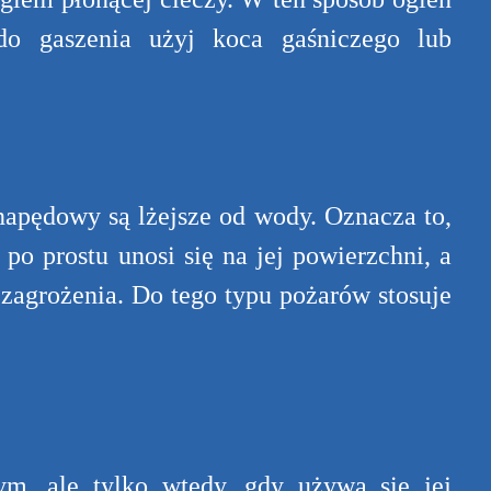
 do gaszenia użyj koca gaśniczego lub
apędowy są lżejsze od wody. Oznacza to,
po prostu unosi się na jej powierzchni, a
 zagrożenia. Do tego typu pożarów stosuje
m, ale tylko wtedy, gdy używa się jej