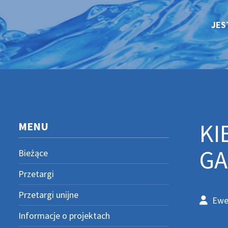
JES
KI
MENU
GA
Bieżące
Przetargi
Przetargi unijne
Ewe
Informacje o projektach