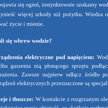
ojawia się ogień, instynktownie szukamy wo
zynieść więcej szkody niż pożytku. Wiedza 
wać życie i mienie.
li się wbrew wodzie?
ządzenia elektryczne pod napięciem:
Woda
óba gaszenia nią płonącego sprzętu podł
rażenia. Zawsze najpierw odłącz źródło p
ządzeń elektrycznych przeznaczone są specjal
eje i tłuszcze:
W kontakcie z rozgrzanym ole
iększając swoją objętość, co skutkuje rozbry