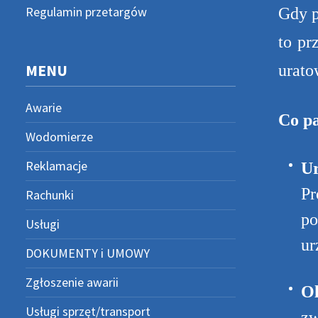
Regulamin przetargów
Gdy p
to pr
MENU
urato
Awarie
Co pa
Wodomierze
Reklamacje
Ur
Pr
Rachunki
po
Usługi
ur
DOKUMENTY i UMOWY
Zgłoszenie awarii
Ol
Usługi sprzęt/transport
zw