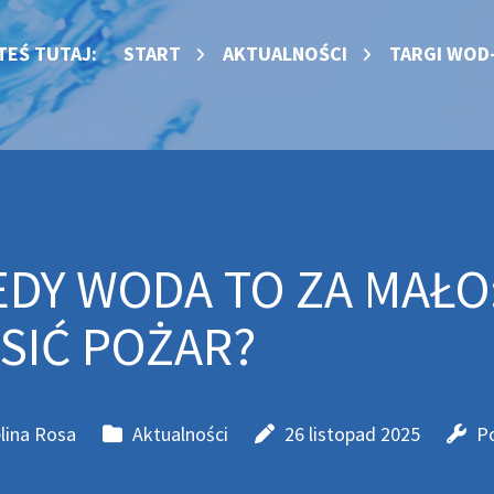
TEŚ TUTAJ:
START
AKTUALNOŚCI
TARGI WOD
EDY WODA TO ZA MAŁO
SIĆ POŻAR?
lina Rosa
Aktualności
26 listopad 2025
P