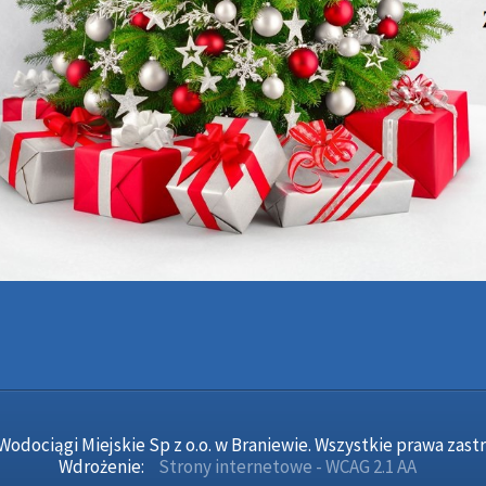
Wodociągi Miejskie Sp z o.o. w Braniewie. Wszystkie prawa zast
Wdrożenie:
Strony internetowe - WCAG 2.1 AA