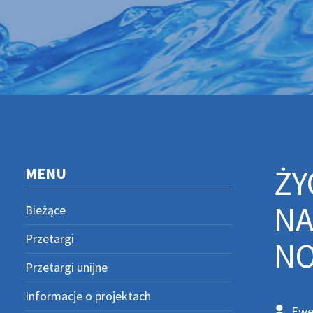
ŻY
MENU
NA
Bieżące
Przetargi
NO
Przetargi unijne
Informacje o projektach
Ewe